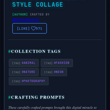
STYLE COLLAGE
CRAFTED BY
@KUSOPHOTO
571
COLLECTION TAGS
#
ANIMAL
#
FASHION
#
NATURE
#
NEON
#
PHOTOGRAPHY
CRAFTING PROMPTS
These carefully crafted prompts brought this digital miracle to