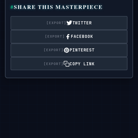
SHARE THIS MASTERPIECE
种不同的姿势（3x3

网格）：

第一行：

TWITTER
“抓头发爱心”姿势：一人俏皮地抓着头发，另一人用双手比出一
“双手心形”姿势：两位伴侣用双手在中心形成一个大大的心形。
FACEBOOK
“捏手臂”姿势：两人双臂交叉，其中一人或两人都轻轻捏着对方
PINTEREST
第二排：4.“双臂交叉大爱心”姿势：两人双臂交叉，用空着的
COPY LINK
第三排：7.“双臂交叉撅嘴”姿势：两人双臂交叉，略带夸张的
其他装饰：

多个发光的霓虹心形图案叠加。

每一帧画面上，都以霓虹灯风格，沿着脸部的外轮廓写着与主题相
在每个面板上添加多个符合主题的不同霓虹线条艺术涂鸦（例如星
主要限制：所有9张照片必须保持主体、服装、背景风格和光线的
请勿：添加任何文字、徽标、标签、水印、符号、数字或其他任