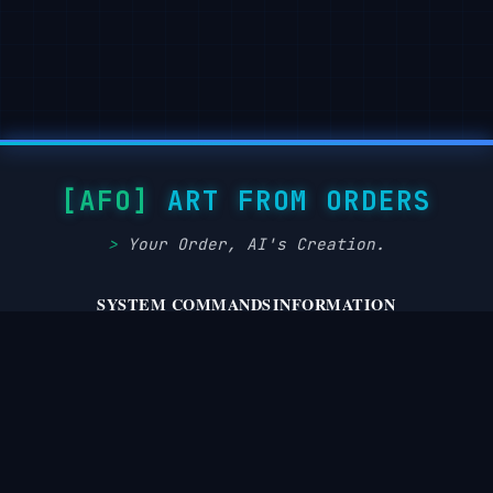
ART FROM ORDERS
Your Order, AI's Creation.
SYSTEM COMMANDS
INFORMATION
privacy.policy
about.system
terms.service
disclaimer.notice
dmca.takedown
cookie.protocol
© August 9, 2026 [AFO] Art From Orders | Status: Operational