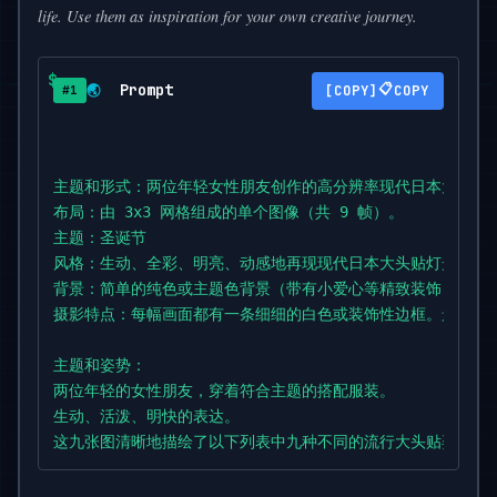
life. Use them as inspiration for your own creative journey.
Prompt
📋
🌏
COPY
#1
主题和形式：两位年轻女性朋友创作的高分辨率现代日本大头贴风
布局：由 3x3 网格组成的单个图像（共 9 帧）。

主题：圣诞节

风格：生动、全彩、明亮、动感地再现现代日本大头贴灯光效果。
背景：简单的纯色或主题色背景（带有小爱心等精致装饰）。

摄影特点：每幅画面都有一条细细的白色或装饰性边框。景深浅（
主题和姿势：

两位年轻的女性朋友，穿着符合主题的搭配服装。

生动、活泼、明快的表达。

这九张图清晰地描绘了以下列表中九种不同的流行大头贴姿势。

9
