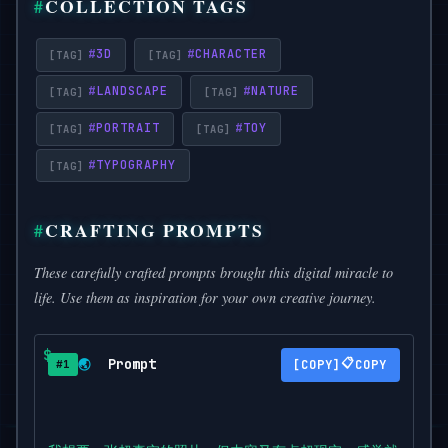
COLLECTION TAGS
#
3D
#
CHARACTER
#
LANDSCAPE
#
NATURE
#
PORTRAIT
#
TOY
#
TYPOGRAPHY
CRAFTING PROMPTS
These carefully crafted prompts brought this digital miracle to
life. Use them as inspiration for your own creative journey.
Prompt
📋
🌏
COPY
#1