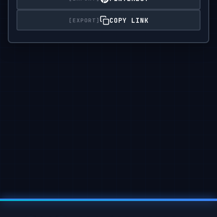
前景：

画面最前面可以带到一两张学生的课桌椅，让视角更具代入感。讲
COPY LINK
风格和技术要求

风格：

照片写实主义。关键在于真实的环境和光影，与哆啦A梦这个动漫
光线：

温暖的午后自然光从窗户斜射进来，光线要自然地打在哆啦A梦身
焦点：

焦点要清晰地对准哆啦A梦，黑板上的内容也很清楚，但前景的课
千万不要出现！

不要让哆啦A梦看起来像个塑料玩具或模型，他得是活的。

不要有其他任何人物，特别是大雄、静香他们。

不要把画风变成动画截图或纯CG，一定要是照片的感觉。

构图要稳，不要用奇怪的低角度或鱼眼镜头。

颜色别太鲜艳，要符合真实光线下的色彩。