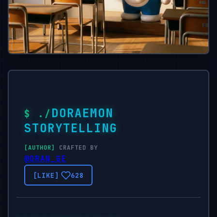
DORAEMON
STORYTELLING
CRAFTED BY
@ORAN_GE
628