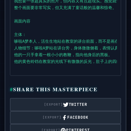
我想要一张超真实的照片，但内容又有点超现实。感觉就像一个孩
整个画面要非常写实，但又充满了童话般的温馨和惊奇。

画面内容

主体：

哆啦A梦本人，活生生地站在教室的讲台前面，而不是画在黑板上
人物细节：哆啦A梦站在讲台旁，身体微微侧着，表情认真又亲切
他的一只手拿着一根小小的教鞭，指向他身后的黑板。

他的黄色铃铛在教室的光线下有微微的反光，肚子上的四维口袋看
背景细节（黑板）：他身后的黑板上，画着一幅用各色粉笔手写的
可以用不同颜色的粉笔（比如黄色、蓝色、粉色）来区分不同的元
SHARE THIS MASTERPIECE
文字：

在黑板的顶上或者角落，用可爱的粉笔字体写上标题：“哆啦A梦的
TWITTER
环境与构图

场景： 一间普通的日本教室，桌椅摆放整齐，夕阳的余晖从窗户
FACEBOOK
构图：

画面比例是4:3。从学生的座位视角看过去，哆啦A梦和讲台在画
PINTEREST